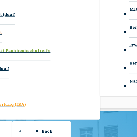
Mit
 (dual)
Ber
t
Erw
mit Fachhochschulreife
Ber
ual)
Nac
eitung (IBA)
Back