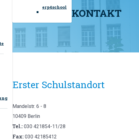
erp4school
KONTAKT
te
Erster Schulstandort
tung
Mandelstr. 6 - 8
10409 Berlin
Tel.:
030 421854-11/28
Fax:
030 42185412