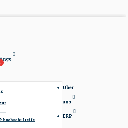
gänge
Über
ck
uns
tur
ERP
hhochschulreife