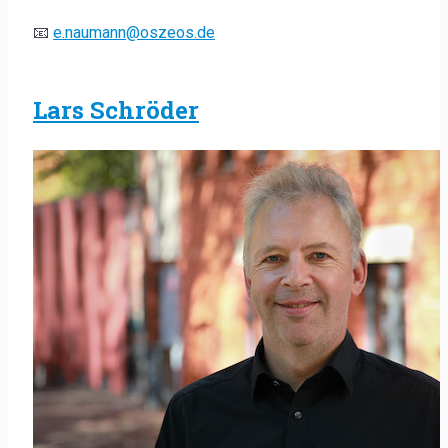
📧
e.naumann@oszeos.de
Lars Schröder