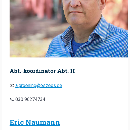
Abt.-koordinator Abt. II
📧
a.groening@oszeos.de
📞 030 96274734
Eric Naumann