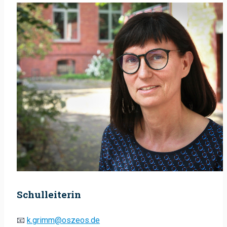
Schulleiterin
📧
k.grimm@oszeos.de