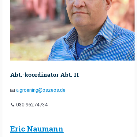
Abt.-koordinator Abt. II
📧
a.groening@oszeos.de
📞 030 96274734
Eric Naumann