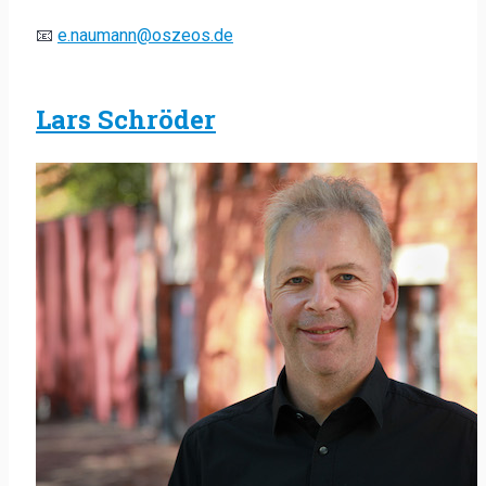
📧
e.naumann@oszeos.de
Lars Schröder