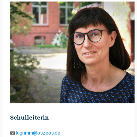
Schulleiterin
📧
k.grimm@oszeos.de