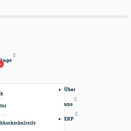
gänge
Über
ck
uns
tur
ERP
hhochschulreife