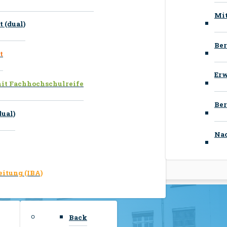
Mit
 (dual)
Ber
t
Erw
mit Fachhochschulreife
Ber
ual)
Nac
eitung (IBA)
Back