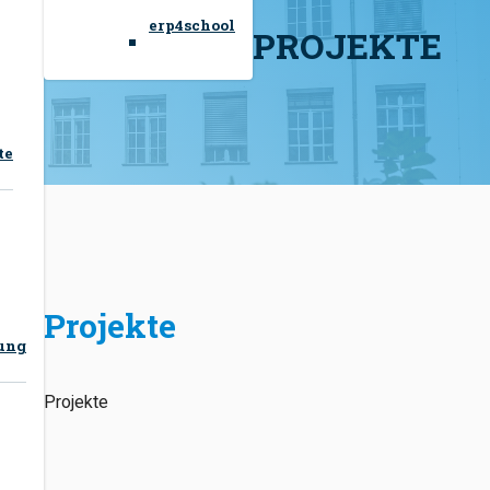
erp4school
PROJEKTE
te
Projekte
tung
Projekte