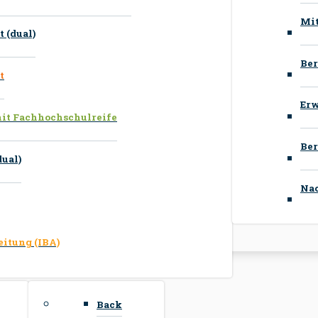
Mit
 (dual)
Ber
t
Erw
mit Fachhochschulreife
Ber
ual)
Nac
eitung (IBA)
Back