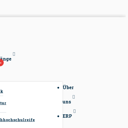
gänge
Über
ck
uns
tur
ERP
hhochschulreife